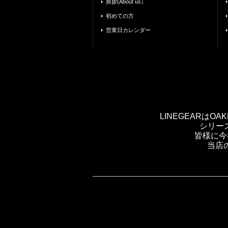
挨拶(About us）
初めての方
営業日カレンダー
LINEGEARは
シリー
皆様に今
当店