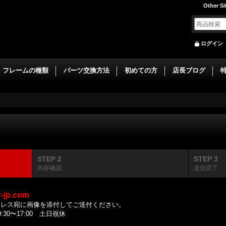
Other Si
ログイン
フレームの種類
パーツ交換方法
初めての方
店長ブログ
STEP 2
STEP 3
内容確認
送信完了
r-jp.com
ドレス宛に画像を添付してご送付ください。
0〜17:00 土日祝休