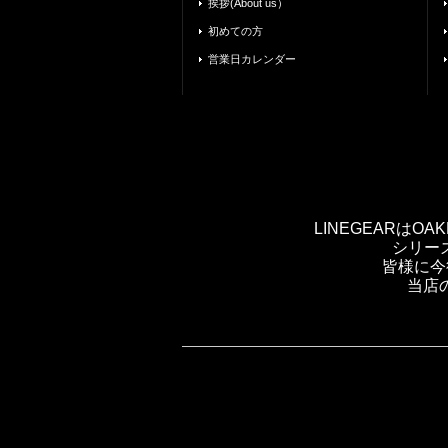
挨拶(About us）
初めての方
営業日カレンダー
LINEGEARは
シリー
皆様に今
当店