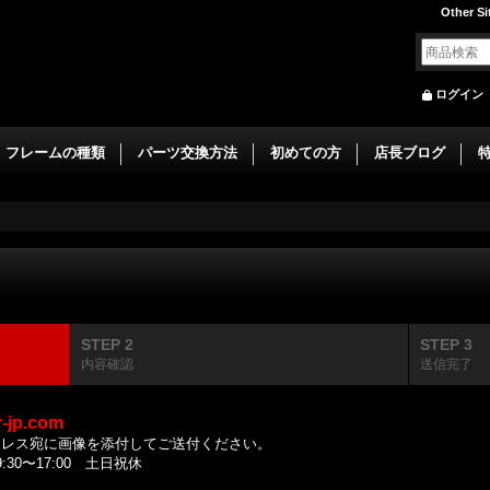
Other Si
ログイン
フレームの種類
パーツ交換方法
初めての方
店長ブログ
STEP 2
STEP 3
内容確認
送信完了
r-jp.com
ドレス宛に画像を添付してご送付ください。
0〜17:00 土日祝休