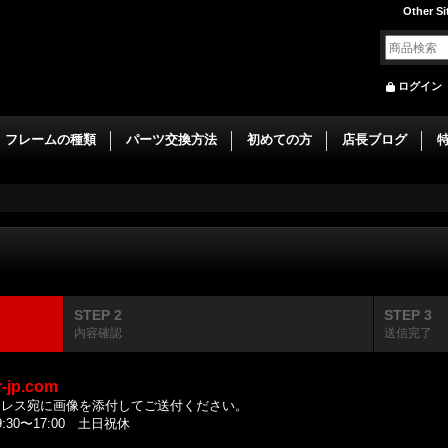
Other Si
ログイン
フレームの種類
パーツ交換方法
初めての方
店長ブログ
STEP 2
STEP 3
内容確認
送信完了
r-jp.com
ドレス宛に画像を添付してご送付ください。
0〜17:00 土日祝休