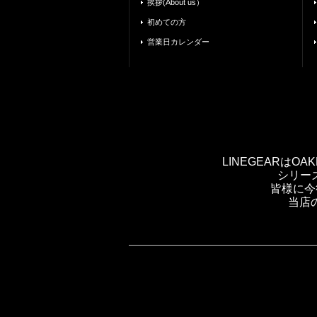
挨拶(About us）
初めての方
営業日カレンダー
LINEGEARは
シリー
皆様に今
当店