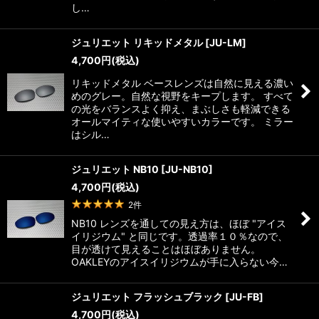
し…
ジュリエット リキッドメタル
[
JU-LM
]
4,700
円
(税込)
リキッドメタル ベースレンズは自然に見える濃い
めのグレー。自然な視野をキープします。 すべて
の光をバランスよく抑え、まぶしさも軽減できる
オールマイティな使いやすいカラーです。 ミラー
はシル…
ジュリエット NB10
[
JU-NB10
]
4,700
円
(税込)
2
件
NB10 レンズを通しての見え方は、ほぼ "アイス
イリジウム" と同じです。透過率１０％なので、
目が透けて見えることはほぼありません。
OAKLEYのアイスイリジウムが手に入らない今…
ジュリエット フラッシュブラック
[
JU-FB
]
4,700
円
(税込)