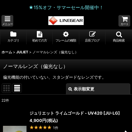
★15%オフ・サマーセール開催中！
メニュー
カート
カテゴリ
初めての方
フレームの種類
店長ブログ
商品検索
ホーム
>
JULIET
>
ノーマルレンズ（偏光なし）
ノーマルレンズ（偏光なし）
偏光機能の付いていない、スタンダードなレンズです。
表示順変更
閉じる
22
件
表示数
:
ジュリエット ライムゴールド - UV420
[
JU-LG
]
4,900
円
(税込)
並び順
:
1
件