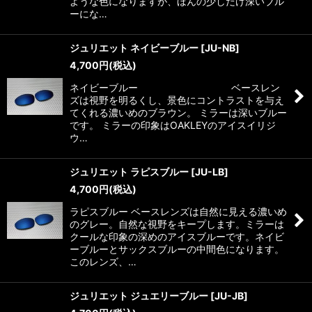
ような色になりますが、ほんの少しだけ深いブル
ーにな…
ジュリエット ネイビーブルー
[
JU-NB
]
4,700
円
(税込)
ネイビーブルー ベースレン
ズは視野を明るくし、景色にコントラストを与え
てくれる濃いめのブラウン。 ミラーは深いブルー
です。 ミラーの印象はOAKLEYのアイスイリジ
ウ…
ジュリエット ラピスブルー
[
JU-LB
]
4,700
円
(税込)
ラピスブルー ベースレンズは自然に見える濃いめ
のグレー。自然な視野をキープします。ミラーは
クールな印象の深めのアイスブルーです。ネイビ
ーブルーとサックスブルーの中間色になります。
このレンズ、…
ジュリエット ジュエリーブルー
[
JU-JB
]