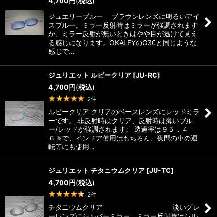
4,700
円
(税込)
ジュエリーブルー ブラウンレンズに明るいアイ
スブルー。ミラー反射時はミラーが強調されます
が、ミラー反射が無いときはやや目が透けて見え
る感じになります。OKALEYのG30と同じような
感じで…
ジュリエット ルビークリア
[
JU-RC
]
4,700
円
(税込)
2
件
ルビークリア クリアのベースレンズにレッドミラ
ーです。 非反射時はクリア、反射時は薄いブル
ー/レッドが強調されます。 透過率は９５．４
６％で、インドア使用はもちろん、夜間の車の運
転等にも使用…
ジュリエット チタニウムクリア
[
JU-TC
]
4,700
円
(税込)
2
件
チタニウムクリア 淡いグレ
ーレンズにシルバーミラー、ミラー反射時はシル