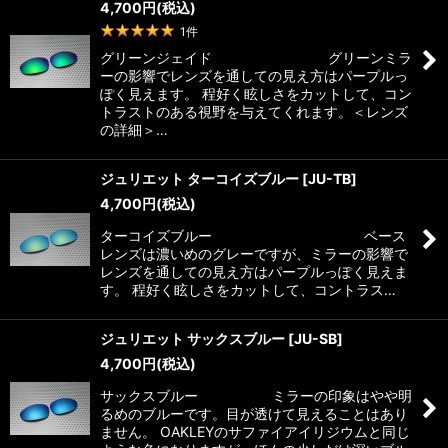
4,700
円
(税込)
1
件
グリーンジェイド グリーンミラ
ーの影響でレンズを通しての見え方はパープルっ
ぽく見えます。 程好く眩しさをカットして、コン
トラストのある視野を与えてくれます。＜レンズ
の詳細＞…
ジュリエット ターコイズブルー
[
JU-TB
]
4,700
円
(税込)
ターコイズブルー ベース
レンズは濃いめのグレーですが、ミラーの影響で
レンズを通しての見え方はパープルっぽく見えま
す。 程好く眩しさをカットして、コントラス…
ジュリエット サックスブルー
[
JU-SB
]
4,700
円
(税込)
サックスブルー ミラーの印象はやや明
るめのブルーです。目が透けて見えることはあり
ません。 OAKLEYのサファイアイリジウムと同じ