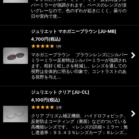
バーミラーが強調されます。ベースのレンズが淡
いグレーなので、色のずれが起きにくく、曇りの
日や室内で使…
ジュリエット マホガニーブラウン
[
JU-MB
]
4,700
円
(税込)
1
件
マホガニーブラウン ブラウンレンズにシルバー
ミラーミラー反射時はシルバーミラーが強調され
ます。程好く眩しさを軽減し、レンズを通しての
視野は全体的に明るい印象で、コントラストのあ
る視野を与え…
ジュリエット クリア
[
JU-CL
]
4,100
円
(税込)
3
件
クリア プリズム補正機能、ハイドロフォビック、
反射防止コーティング（裏面）などのついている
高機能レンズです。 ＜レンズの詳細＞ミラー：無
し透過率：９３.４３％レンズカーブ：８レンズ…