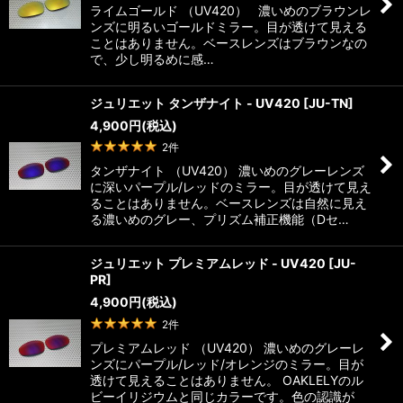
ライムゴールド （UV420） 濃いめのブラウンレ
絞り込む
ンズに明るいゴールドミラー。目が透けて見える
ことはありません。ベースレンズはブラウンなの
で、少し明るめに感…
ジュリエット タンザナイト - UV420
[
JU-TN
]
4,900
円
(税込)
2
件
タンザナイト （UV420） 濃いめのグレーレンズ
に深いパープル/レッドのミラー。目が透けて見え
ることはありません。ベースレンズは自然に見え
る濃いめのグレー、プリズム補正機能（Dセ…
ジュリエット プレミアムレッド - UV420
[
JU-
PR
]
4,900
円
(税込)
2
件
プレミアムレッド （UV420） 濃いめのグレーレ
ンズにパープル/レッド/オレンジのミラー。目が
透けて見えることはありません。 OAKLELYのル
ビーイリジウムと同じカラーです。色の認識が