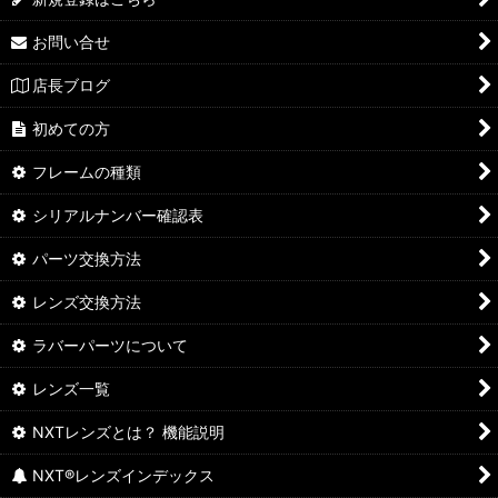
X-SQUARED
お問い合せ
X-METAL XX
店長ブログ
ROMEO1
初めての方
ROMEO2
フレームの種類
MARS
シリアルナンバー確認表
PENNY
パーツ交換方法
HALF-X
レンズ交換方法
ラバーパーツについて
BADMAN
レンズ一覧
MADMAN
NXTレンズとは？ 機能説明
Ｏ MATTER（その他のフレーム）
NXT®レンズインデックス
ディスプレイスタンド、コイン、その他