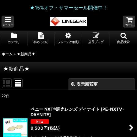
★15%オフ・サマーセール開催中！
メニュー
カート
カテゴリ
初めての方
フレームの種類
店長ブログ
商品検索
ホーム
>
★新商品★
★新商品★
表示順変更
閉じる
22
件
表示数
:
ペニー NXT®調光レンズ デイナイト
[
PE-NXTV-
DAYNITE
]
並び順
:
9,500
円
(税込)
絞り込む