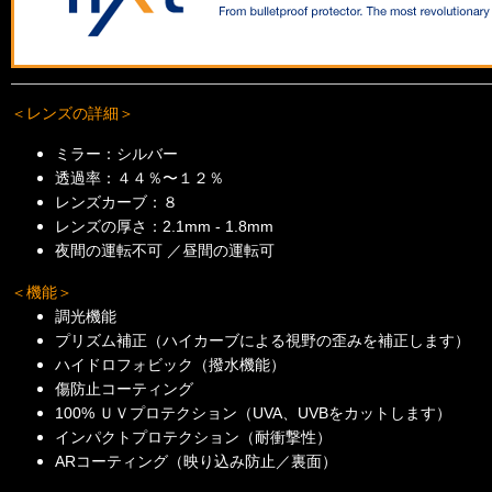
＜レンズの詳細＞
ミラー：シルバー
透過率：４４％〜１２％
レンズカーブ：８
レンズの厚さ：2.1mm - 1.8mm
夜間の運転不可 ／昼間の運転可
＜機能＞
調光機能
プリズム補正（ハイカーブによる視野の歪みを補正します）
ハイドロフォビック（撥水機能）
傷防止コーティング
100% ＵＶプロテクション（UVA、UVBをカットします）
インパクトプロテクション（耐衝撃性）
ARコーティング（映り込み防止／裏面）