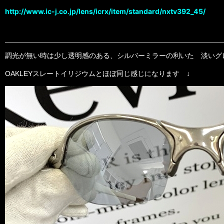
http://www.ic-j.co.jp/lens/icrx/item/standard/nxtv392_45/
調光が無い時は少し透明感のある、シルバーミラーの利いた 淡いグ
OAKLEYスレートイリジウムとほぼ同じ感じになります ↓