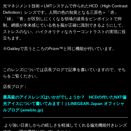
光マネジメント技術＝LMTシステムで作られたHCD（High Contrast
Definition）レンズです。人間の色の知覚となる三原色＝「赤」
「緑」「青」が区別しにくくなる領域の波長をピンポイントで抑
制。網膜が本来感じている色を脳が正確に識別できるようにして、
ストレスのない、ハイクオリティなカラーコントラストの実現に役
立ちます。
※Oakleyで言うところのPrizm™と同じ機能が付いています。
このレンズについては店長ブログで記事を書いていますので、そち
らをご覧ください。
店長ブログ：
最高級のアイスレンズはいかがでしょうか？ HCDの付いたNXT偏
光アイスについて書いてみます！ | LINEGEAR-Japan オフィシャ
ルブログ (ameblo.jp)
より強い日差しからの眩しさを軽減してくれる偏光機能付きレンズ