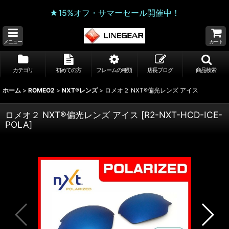
★15%オフ・サマーセール開催中！
メニュー
カート
カテゴリ
初めての方
フレームの種類
店長ブログ
商品検索
ホーム
>
ROMEO2
>
NXT®レンズ
>
ロメオ２ NXT®偏光レンズ アイス
ロメオ２ NXT®偏光レンズ アイス
[
R2-NXT-HCD-ICE-
POLA
]