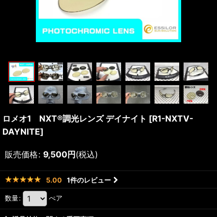
ロメオ1 NXT®調光レンズ デイナイト
[
R1-NXTV-
DAYNITE
]
販売価格
:
9,500
円
(税込)
1
件のレビュー
5.00
数量
:
ぺア