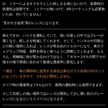
が、ミラーによるキラキラとした眩しさを感じないので、装着時の
快適性は抜群です。（ミラーが無いので、ARコーティングも必要無
いため、付いていません）
”見やすさ追求”系のレンズになります。
例えですが、バイクを運転していて、強い日差しの中ではグレーが
濃くなり、眩しさを軽減してくれます。そして、トンネルや日陰な
どの暗い場所に入れば、レンズが明るめのイエローになり、車のフ
ォグランプ同様、視野を明るく保つように調整してくれます。もち
ろん、両極端に色が変わるわけではなく、７８％〜２6％の間でその
場その場で環境に合わせて最適な透過率に変化します。
！補足！ 車の運転時に使用する場合は車のガラス自体がUVカット
になっていますので、それほど調光しません。
クリア時の透過率は７5
％なので、夜間の運転時にも使用できます。
そして日差しの強い場所ではレンズが調光して少し濃い目のグレー
レンズになるというイメージになります。