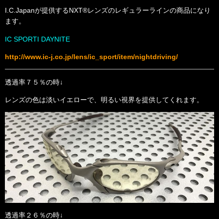
I.C.Japanが提供するNXT®レンズのレギュラーラインの商品になり
ます。
IC SPORTI DAYNITE
http://www.ic-j.co.jp/lens/ic_sport/item/nightdriving/
透過率７５％の時↓
レンズの色は淡いイエローで、明るい視界を提供してくれます。
透過率２６％の時↓