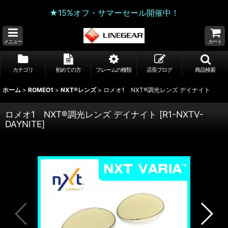
★15%オフ・サマーセール開催中！
メニュー
カート
カテゴリ
初めての方
フレームの種類
店長ブログ
商品検索
ホーム
>
ROMEO1
>
NXT®レンズ
>
ロメオ1 NXT®調光レンズ デイナイト
ロメオ1 NXT®調光レンズ デイナイト
[
R1-NXTV-
DAYNITE
]