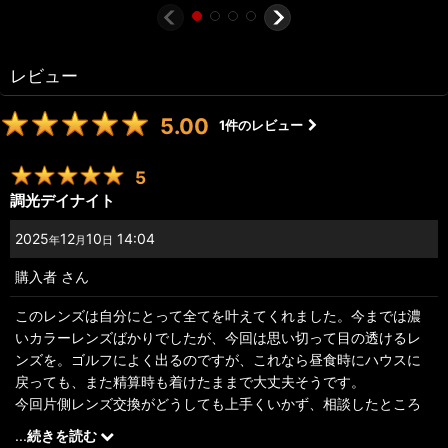
レビュー
5.00
1
件のレビュー
5
調光デイナイト
2025
12
10
14:04
年
月
日
購入者
さん
このレンズは自分にとって全てを叶えてくれました。今までは濃
いカラーレンズばかりでしたが、今回は思い切って目の透けるレ
ンズを。ゴルフによく出るのですが、これなら昼食時にハウスに
戻っても、また精算時も着けたままで大丈夫そうです。
今回片側レンズ交換がどうしても上手くいかず、相談したところ
完璧になって戻ってまいりました。皆様には感謝しかありませ
...
続きを読む
ん。このレンズもストアも自信をもってお薦めできます。