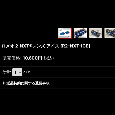
ロメオ２ NXT®レンズ アイス
[
R2-NXT-ICE
]
販売価格
:
10,600
円
(税込)
数量
:
ぺア
返品特約に関する重要事項