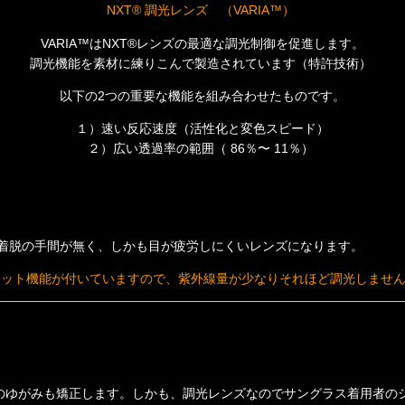
NXT® 調光レンズ （VARIA™）
VARIA™はNXT®レンズの最適な調光制御を促進します。
調光機能を素材に練りこんで製造されています（特許技術）
以下の2つの重要な機能を組み合わせたものです。
１）速い反応速度（活性化と変色スピード）
２）広い透過率の範囲（ 86％〜 11％）
着脱の手間が無く、しかも目が疲労しにくいレンズになります。
カット機能が付いていますので、紫外線量が少なりそれほど調光しませ
のゆがみも矯正します。
しかも、調光レンズなのでサングラス着用者の