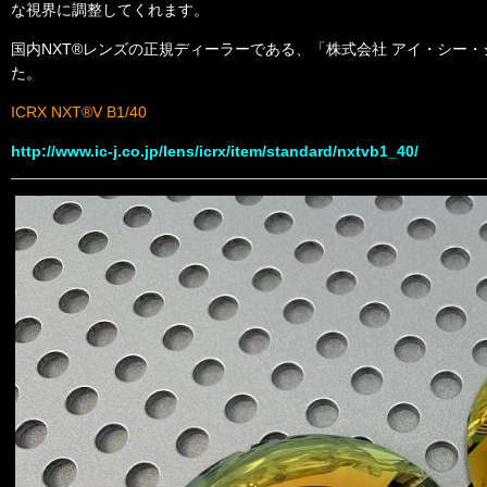
な視界に調整してくれます。
国内NXT®レンズの正規ディーラーである、「株式会社 アイ・シー・ジ
た。
ICRX NXT®V B1/40
http://www.ic-j.co.jp/lens/icrx/item/standard/nxtvb1_40/