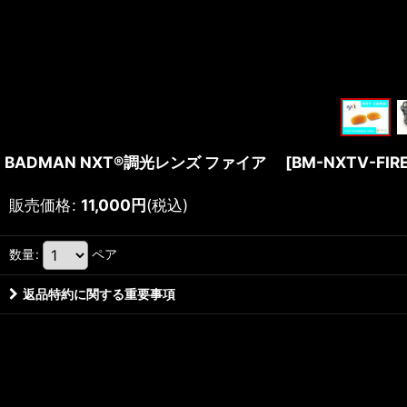
BADMAN NXT®調光レンズ ファイア
[
BM-NXTV-FIR
販売価格
:
11,000
円
(税込)
数量
:
ペア
返品特約に関する重要事項