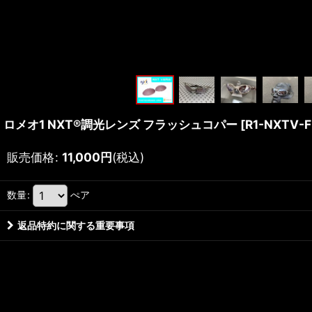
ロメオ1 NXT®調光レンズ フラッシュコパー
[
R1-NXTV-
販売価格
:
11,000
円
(税込)
数量
:
ぺア
返品特約に関する重要事項