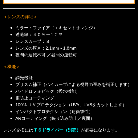
＜レンズの詳細＞
ミラー：ファイア（エキセントオレンジ）
透過率：４０％〜１２％
レンズカーブ：８
レンズの厚さ：2.1mm - 1.8mm
夜間の運転不可 ／昼間の運転可
＜機能＞
調光機能
プリズム補正（ハイカーブによる視野の歪みを補正します）
ハイドロフォビック（撥水機能）
傷防止コーティング
100% ＵＶプロテクション（UVA、UVBをカットします）
インパクトプロテクション（耐衝撃性）
ARコーティング（映り込み防止／裏面）
レンズ交換には
Ｔ６ドライバー（別売）
が必要になります。