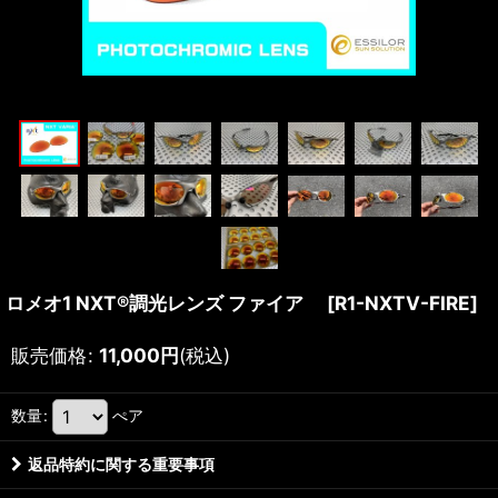
ロメオ1 NXT®調光レンズ ファイア
[
R1-NXTV-FIRE
]
販売価格
:
11,000
円
(税込)
数量
:
ぺア
返品特約に関する重要事項