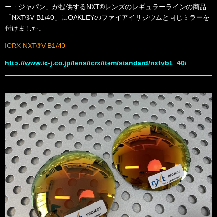
ー・ジャパン」が提供するNXT®レンズのレギュラーラインの商品
「NXT®V B1/40」にOAKLEYのファイアイリジウムと同じミラーを
付けました。
ICRX NXT®V B1/40
http://www.ic-j.co.jp/lens/icrx/item/standard/nxtvb1_40/