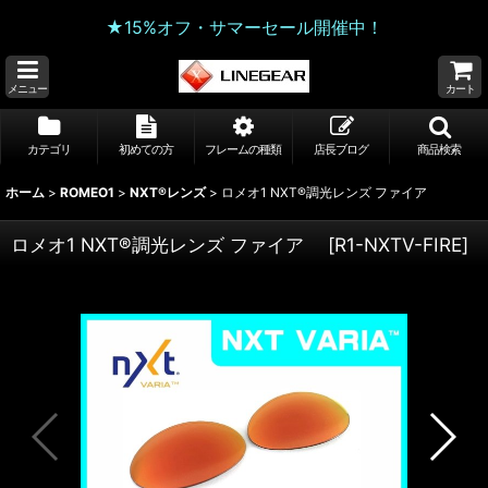
★15%オフ・サマーセール開催中！
メニュー
カート
カテゴリ
初めての方
フレームの種類
店長ブログ
商品検索
ホーム
>
ROMEO1
>
NXT®レンズ
>
ロメオ1 NXT®調光レンズ ファイア
ロメオ1 NXT®調光レンズ ファイア
[
R1-NXTV-FIRE
]