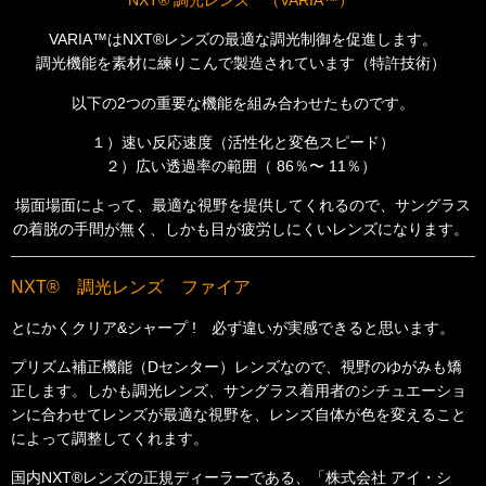
NXT® 調光レンズ （VARIA™）
VARIA™はNXT®レンズの最適な調光制御を促進します。
調光機能を素材に練りこんで製造されています（特許技術）
以下の2つの重要な機能を組み合わせたものです。
１）速い反応速度（活性化と変色スピード）
２）広い透過率の範囲（ 86％〜 11％）
場面場面によって、最適な視野を提供してくれるので、サングラス
の着脱の手間が無く、
しかも目が疲労しにくいレンズになります。
NXT® 調光レンズ ファイア
とにかくクリア&シャープ ! 必ず違いが実感できると思います。
プリズム補正機能（Dセンター）レンズなので、視野のゆがみも矯
正します。しかも調光レンズ、サングラス着用者のシチュエーショ
ンに合わせてレンズが最適な視野を、レンズ自体が色を変えること
によって調整してくれます。
国内NXT®レンズの正規ディーラーである、「株式会社 アイ・シ