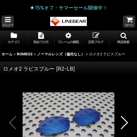
★15%オフ・サマーセール開催中！
メニュー
カート
カテゴリ
初めての方
フレームの種類
店長ブログ
商品検索
ホーム
>
ROMEO2
>
ノーマルレンズ（偏光なし）
>
ロメオ2 ラピスブルー
ロメオ2 ラピスブルー
[
R2-LB
]