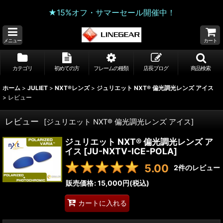
★15%オフ・サマーセール開催中！
メニュー
カート
カテゴリ
初めての方
フレームの種類
店長ブログ
商品検索
ホーム
>
JULIET
>
NXT®レンズ
>
ジュリエット NXT® 偏光調光レンズ アイス
>
レビュー
レビュー
[
ジュリエット NXT® 偏光調光レンズ アイス
]
ジュリエット NXT® 偏光調光レンズ ア
イス
[
JU-NXTV-ICE-POLA
]
5.00
2
件のレビュー
販売価格
:
15,000円
(税込)
カートに入れる