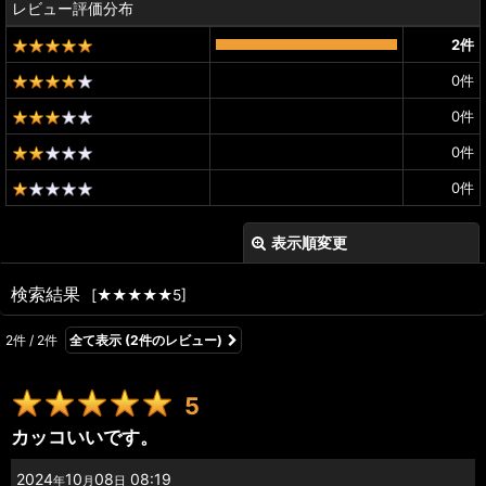
レビュー評価分布
2
件
0
件
0
件
0
件
0
件
表示順変更
閉じる
検索結果
[
★★★★★5
]
レビュー検索
:
2
件
/
2
件
全て表示
(2件のレビュー)
期間
:
5
画像
:
カッコいいです。
星の数
:
2024
10
08
08:19
年
月
日