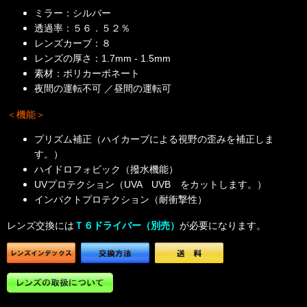
ミラー：シルバー
透過率：５６．５２％
レンズカーブ：８
レンズの厚さ：1.7mm - 1.5mm
素材：ポリカーボネート
夜間の運転不可 ／昼間の運転可
＜機能＞
プリズム補正（ハイカーブによる視野の歪みを補正しま
す。）
ハイドロフォビック（撥水機能）
UVプロテクション（UVA UVB をカットします。）
インパクトプロテクション（耐衝撃性）
レンズ交換には
Ｔ６ドライバー（別売）
が必要になります。