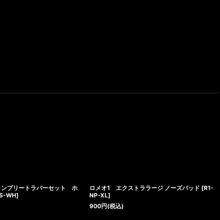
コンプリートラバーセット ホ
ロメオ1 エクストララージ ノーズパッド
[
R1-
RS-WH
]
NP-XL
]
900
円
(税込)