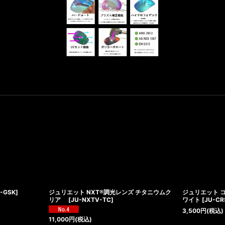
-GSK
]
ジュリエット NXT®調光レンズ チタニウムク
ジュリエット 
リア
[
JU-NXTV-TC
]
ワイト
[
JU-C
3,500
円
(税込)
11,000
円
(税込)