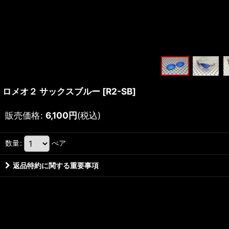
ロメオ２ サックスブルー
[
R2-SB
]
販売価格
:
6,100
円
(税込)
数量
:
ぺア
返品特約に関する重要事項