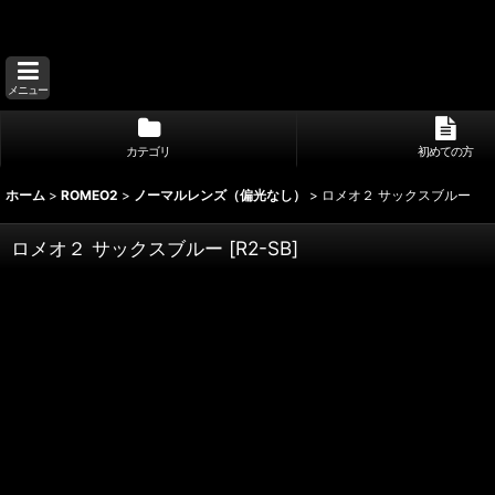
メニュー
カテゴリ
初めての方
ホーム
>
ROMEO2
>
ノーマルレンズ（偏光なし）
>
ロメオ２ サックスブルー
ロメオ２ サックスブルー
[
R2-SB
]