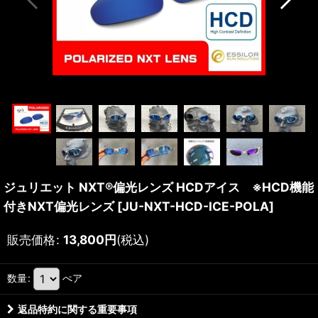
ジュリエット NXT®偏光レンズ HCDアイス ※HCD機能
付きNXT偏光レンズ
[
JU-NXT-HCD-ICE-POLA
]
販売価格
:
13,800
円
(税込)
数量
:
ぺア
返品特約に関する重要事項