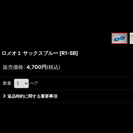
ロメオ１ サックスブルー
[
R1-SB
]
販売価格
:
4,700
円
(税込)
数量
:
ぺア
返品特約に関する重要事項