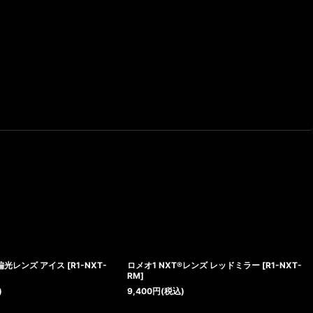
®偏光レンズ アイス
[
R1-NXT-
ロメオ1 NXT®レンズ レッドミラー
[
R1-NXT-
RM
]
)
9,400
円
(税込)