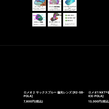
ロメオ２ サックスブルー 偏光レンズ
[
R2-SB-
ロメオ1 NXT
POLA
]
ICE-POLA
]
7,800
円
(税込)
13,000
円
(税込