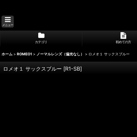
メニュー
カテゴリ
初めての方
ホーム
>
ROMEO1
>
ノーマルレンズ（偏光なし）
>
ロメオ１ サックスブルー
ロメオ１ サックスブルー
[
R1-SB
]