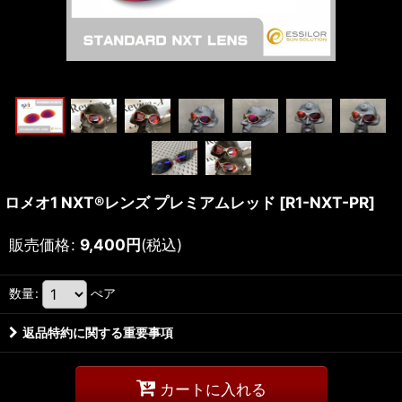
ロメオ1 NXT®レンズ プレミアムレッド
[
R1-NXT-PR
]
販売価格
:
9,400
円
(税込)
数量
:
ぺア
返品特約に関する重要事項
カートに入れる