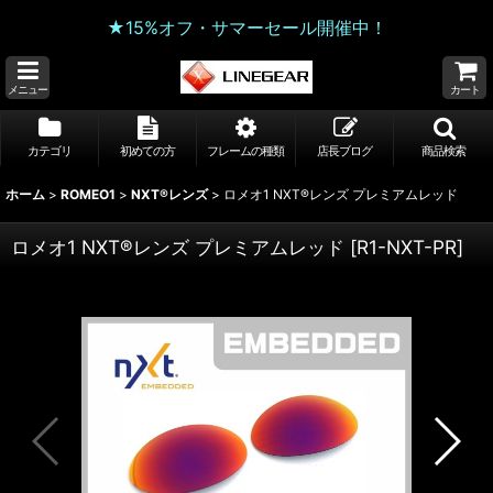
★15%オフ・サマーセール開催中！
メニュー
カート
カテゴリ
初めての方
フレームの種類
店長ブログ
商品検索
ホーム
>
ROMEO1
>
NXT®レンズ
>
ロメオ1 NXT®レンズ プレミアムレッド
ロメオ1 NXT®レンズ プレミアムレッド
[
R1-NXT-PR
]