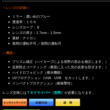
＜レンズの詳細＞
ミラー：濃いめのブルー
透過率：１０％
レンズカーブ：８
レンズの厚さ：1.7mm - 1.5mm
素材：ナイロン
夜間の運転不可 ／昼間の運転可
＜機能＞
プリズム補正（ハイカーブによる視野の歪みを補正します。）
反射防止コーティング（裏面に入った光の反射を防ぎます。）
ハイドロフォビック（撥水機能）
UVプロテクション（UVA UVB をカットします。）
インパクトプロテクション（耐衝撃性）
レンズ交換には
Ｔ６ドライバー（別売）
が必要になります。