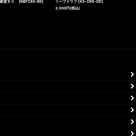
 硬度８０
[
NBFC80-BK
]
リーブドラブ
[
XS-CRS-OD
]
3,500
円
(税込)