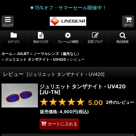
★15%オフ・サマーセール開催中！
メニュー
カート
カテゴリ
初めての方
フレームの種類
店長ブログ
商品検索
ホーム
>
JULIET
>
ノーマルレンズ（偏光なし）
>
ジュリエット タンザナイト - UV420
>
レビュー
レビュー
[
ジュリエット タンザナイト - UV420
]
ジュリエット タンザナイト - UV420
[
JU-TN
]
5.00
2
件のレビュー
販売価格
:
4,900円
(税込)
カートに入れる