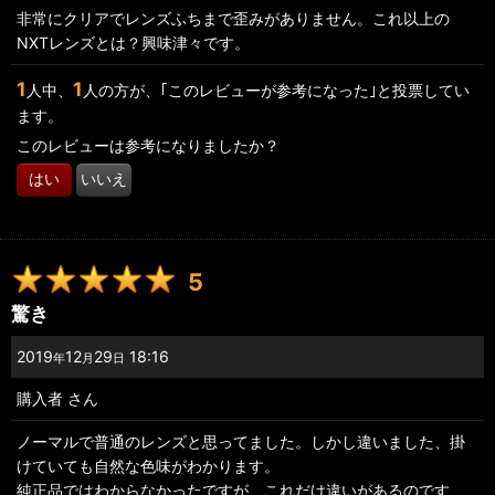
非常にクリアでレンズふちまで歪みがありません。これ以上の
NXTレンズとは？興味津々です。
並び順
:
1
1
人中、
人の方が、｢このレビューが参考になった｣と投票してい
絞り込む
ます。
このレビューは参考になりましたか？
はい
いいえ
5
驚き
2019
12
29
18:16
年
月
日
購入者
さん
ノーマルで普通のレンズと思ってました。しかし違いました、掛
けていても自然な色味がわかります。
純正品ではわからなかったですが、これだけ違いがあるのです