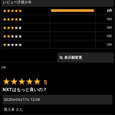
レビュー評価分布
2
件
0
件
0
件
0
件
0
件
表示順変更
閉じる
2
件
レビュー検索
:
5
期間
:
NXTはもっと良いの？
画像
:
2020
04
17
12:06
年
月
日
購入者
さん
星の数
: