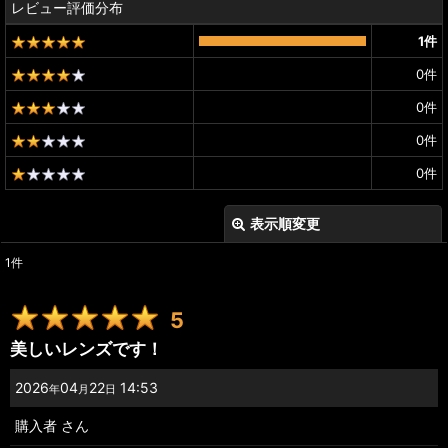
レビュー評価分布
1
件
0
件
0
件
0
件
0
件
表示順変更
閉じる
1
件
レビュー検索
:
5
期間
:
美しいレンズです！
画像
:
2026
04
22
14:53
年
月
日
購入者
さん
星の数
: