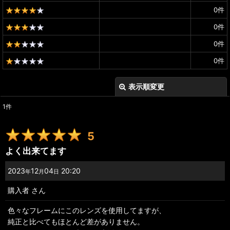
0
件
0
件
0
件
0
件
表示順変更
閉じる
1
件
レビュー検索
:
5
期間
:
よく出来てます
画像
:
2023
12
04
20:20
年
月
日
購入者
さん
星の数
:
色々なフレームにこのレンズを使用してますが、
純正と比べてもほとんど差がありません。
並び順
: