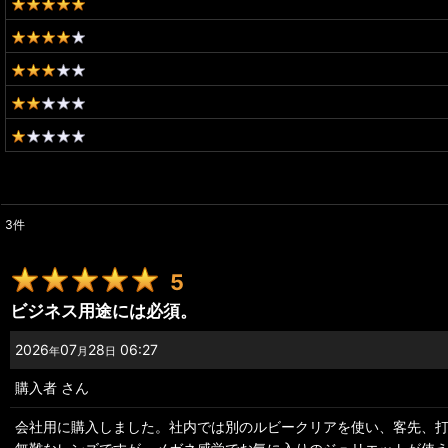
3
件
レビュー検索
:
5
期間
:
ビジネス用途には必須。
画像
:
2026
07
28
06:27
年
月
日
購入者
さん
星の数
:
会社用に購入しました。社内では別のルビークリアを使い、客先、