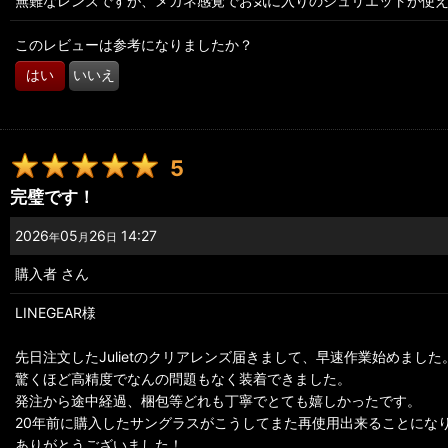
無難なレンズですが、メガネ感覚でお気に入りのジュリエットが使
並び順
:
このレビューは参考になりましたか？
はい
いいえ
5
完璧です！
2026
05
26
14:27
年
月
日
購入者
さん
LINEGEAR様
先日注文したJulietのクリアレンズ届きまして、早速作業始めました
驚くほど高精度でなんの問題もなく装着できました。
発注から途中経過、梱包等どれも丁寧でとても嬉しかったです。
20年前に購入したサングラスがこうしてまた再使用出来ることにな
ありがとうございました！