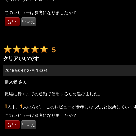
このレビューは参考になりましたか？
はい
いいえ
5
クリアいいです
2019
04
27
18:04
年
月
日
購入者
さん
職場に行くまでの通勤で使用するため選びました。
1
1
人中、
人の方が、｢このレビューが参考になった｣と投票していま
このレビューは参考になりましたか？
はい
いいえ