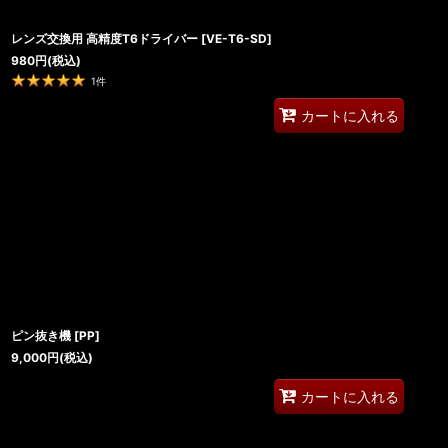
レンズ交換用 高精度T6ドライバー
[
VE-T6-SD
]
980
円
(税込)
1
件
カートに入れる
ピン抜き機
[
PP
]
9,000
円
(税込)
カートに入れる