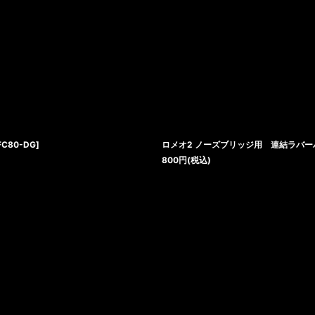
FC80-DG
]
ロメオ2 ノーズブリッジ用 連結ラバ
800
円
(税込)