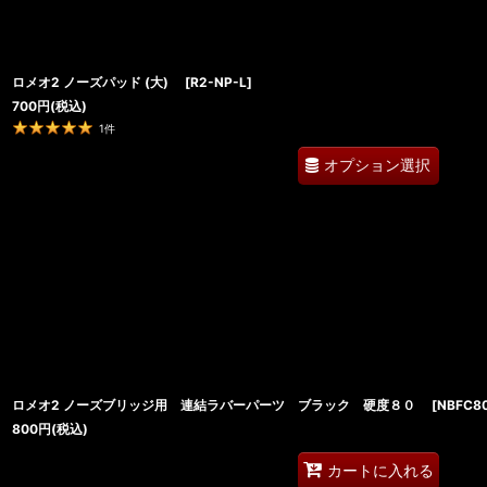
ロメオ2 ノーズパッド (大)
[
R2-NP-L
]
700
円
(税込)
1
件
オプション選択
ロメオ2 ノーズブリッジ用 連結ラバーパーツ ブラック 硬度８０
[
NBFC8
800
円
(税込)
カートに入れる