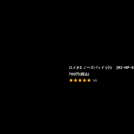
ロメオ2 ノーズパッド (小)
[
R2-NP-S
700
円
(税込)
1
件