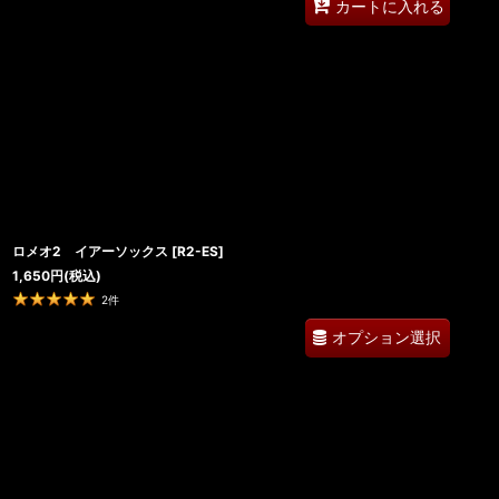
カートに入れる
ロメオ2 イアーソックス
[
R2-ES
]
1,650
円
(税込)
2
件
オプション選択