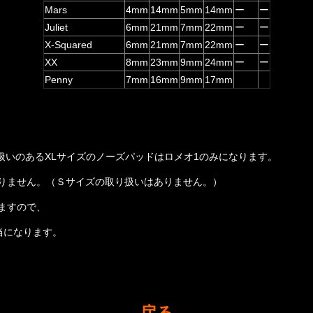
ー
Mars
4mm
14mm
5mm
14mm
ー
ー
Juliet
6mm
21mm
7mm
22mm
ー
ー
X-Squared
6mm
21mm
7mm
22mm
ー
ー
XX
8mm
23mm
9mm
24mm
ー
Penny
7mm
16mm
9mm
17mm
扱いのあるXLサイズのノーズパッドはロメオ1のみになります。
おりません。（Ｓサイズの取り扱いはありません。）
ますので、
当になります。
戻る