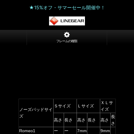
★15%オフ・サマーセール開催中！
フレームの種類
ＸＬサ
Ｓサイズ
Ｌサイズ
イズ
ノーズパッドサイ
ズ
長
高さ
長さ
高さ
長さ
高さ
さ
Romeo1
ー
ー
7mm
9mm